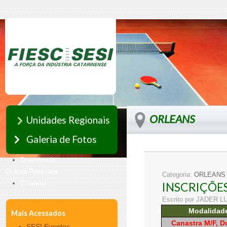
ORLEANS
Unidades Regionais
Galeria de Fotos
Downloads
Outros Produtos
Categoria:
ORLEANS
Contato
INSCRIÇÕES
Escrito por JADER 
Modalidad
Mais Acessados
Canastra M/F, 
SESI Eventos