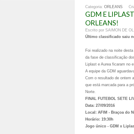
Categoria:
ORLEANS
Cr
GDM E LIPLAST
ORLEANS!
Escrito por SAIMON DE O
Último classificado saiu n
Foi realizado na noite dest
da fase de classificação do
Liplast e Aurea ficaram no 
A equipe da GDM aguardava s
Com o resultado de ontem a 
que está marcada para a pr
Norte.
FINAL FUTEBOL SETE LI
Data: 27/09/2016
Local: AFIM - Braçoa do N
Horário: 19:30h
Jogo único - GDM x Liplas