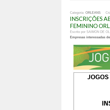
Categoria:
ORLEANS
Cr
INSCRIÇÕES A
FEMININO ORL
Escrito por SAIMON DE O
Empresas interessadas dev