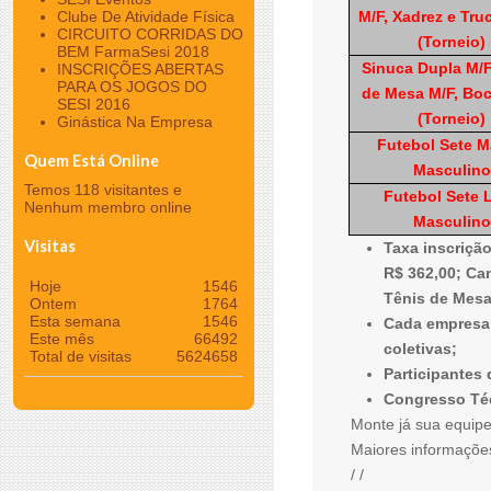
Clube De Atividade Física
M/F, Xadrez e Tru
CIRCUITO CORRIDAS DO
(Torneio)
BEM FarmaSesi 2018
Sinuca Dupla M/F
INSCRIÇÕES ABERTAS
PARA OS JOGOS DO
de Mesa M/F, Bo
SESI 2016
(Torneio)
Ginástica Na Empresa
Futebol Sete M
Quem Está Online
Masculino
Temos 118 visitantes e
Futebol Sete L
Nenhum membro online
Masculino
Visitas
Taxa inscrição
R$ 362,00; Ca
Hoje
1546
Tênis de Mesa
Ontem
1764
Esta semana
1546
Cada empresa 
Este mês
66492
coletivas;
Total de visitas
5624658
Participantes
Congresso Téc
Monte já sua equipe
Maiores informaçõe
/ /