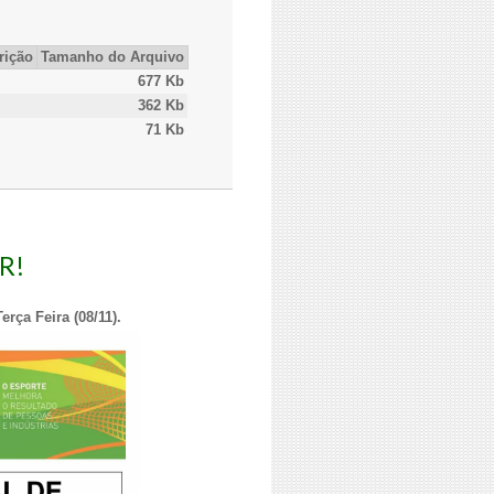
rição
Tamanho do Arquivo
677 Kb
362 Kb
71 Kb
R!
rça Feira (08/11).