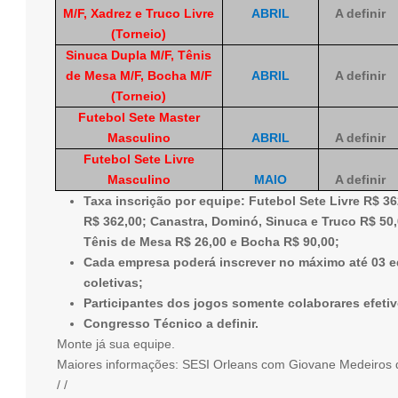
M/F, Xadrez e Truco Livre
ABRIL
A definir
(Torneio)
Sinuca Dupla M/F, Tênis
de Mesa M/F, Bocha M/F
ABRIL
A definir
(Torneio)
Futebol Sete Master
Masculino
ABRIL
A definir
Futebol Sete Livre
Masculino
MAIO
A definir
Taxa inscrição por equipe: Futebol Sete Livre R$ 36
R$ 362,00; Canastra, Dominó, Sinuca e Truco R$ 50,
Tênis de Mesa R$ 26,00 e Bocha R$ 90,00;
Cada empresa poderá inscrever no máximo até 03 
coletivas;
Participantes dos jogos somente colaborares efeti
Congresso Técnico a definir.
Monte já sua equipe.
Maiores informações: SESI Orleans com Giovane Medeiros
/ /