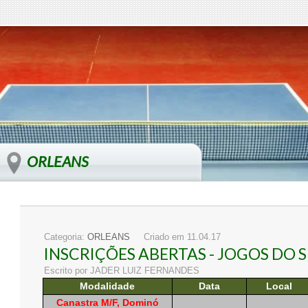
ORLEANS
Categoria:
ORLEANS
Criado em 11.04.17
INSCRIÇÕES ABERTAS - JOGOS DO S
Escrito por JADER LUIZ FERNANDES
Modalidade
Data
Local
Canastra M/F, Dominó