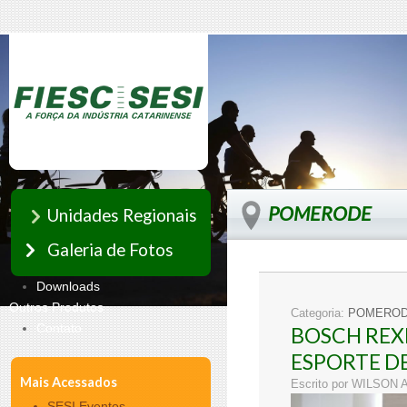
POMERODE
Unidades Regionais
Galeria de Fotos
Downloads
Outros Produtos
Categoria:
POMERO
Contato
BOSCH REX
ESPORTE D
Mais Acessados
Escrito por WILSO
SESI Eventos