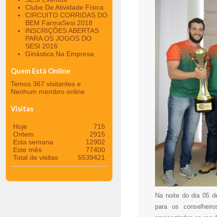
Clube De Atividade Física
CIRCUITO CORRIDAS DO
BEM FarmaSesi 2018
INSCRIÇÕES ABERTAS
PARA OS JOGOS DO
SESI 2016
Ginástica Na Empresa
Quem Está Online
Temos 367 visitantes e
Nenhum membro online
Visitas
Hoje
715
Ontem
2915
Esta semana
12902
Este mês
77400
Total de visitas
5539421
Na noite do dia 05 d
para os conselhei