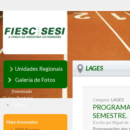
LAGES
Unidades Regionais
Galeria de Fotos
Downloads
Outros Produtos
Categoria:
LAGES
Contato
PROGRAMAÇ
SEMESTRE.
Mais Acessados
Escrito por Miguel d
Programações das p
SESI Eventos