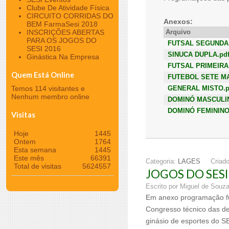
Clube De Atividade Física
CIRCUITO CORRIDAS DO
Anexos:
BEM FarmaSesi 2018
INSCRIÇÕES ABERTAS
Arquivo
PARA OS JOGOS DO
FUTSAL SEGUNDA 
SESI 2016
SINUCA DUPLA.pd
Ginástica Na Empresa
FUTSAL PRIMEIRA 
Quem Está Online
FUTEBOL SETE MA
Temos 114 visitantes e
GENERAL MISTO.p
Nenhum membro online
DOMINÓ MASCULIN
DOMINÓ FEMININO
Visitas
Hoje
1445
Ontem
1764
Esta semana
1445
Este mês
66391
Categoria:
LAGES
Criad
Total de visitas
5624557
JOGOS DO SESI
Escrito por Miguel de Souz
Em anexo programação fu
Congresso técnico das de
ginásio de esportes do S