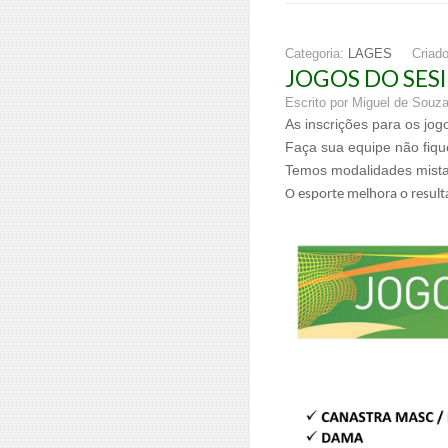
Categoria:
LAGES
Criad
JOGOS DO SES
Escrito por Miguel de Souz
As inscrições para os jog
Faça sua equipe não fiqu
Temos modalidades mistas
O esporte melhora o result